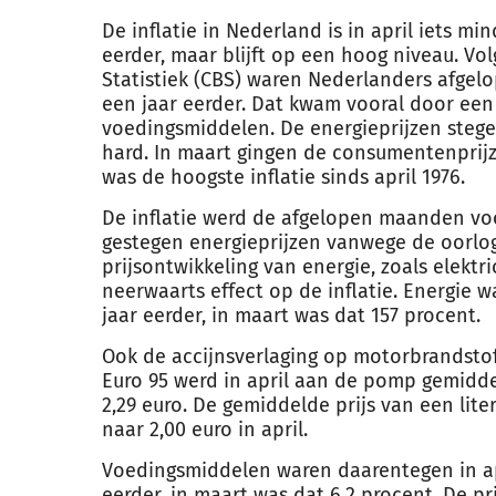
De
inflatie
in Nederland is in april iets m
eerder, maar blijft op een hoog niveau. Vo
Statistiek (CBS) waren Nederlanders afgel
een jaar eerder. Dat kwam vooral door een 
voedingsmiddelen. De energieprijzen stege
hard. In maart gingen de consumentenprij
was de hoogste
inflatie
sinds april 1976.
De
inflatie
werd de afgelopen maanden voo
gestegen energieprijzen vanwege de oorlog 
prijsontwikkeling van energie, zoals elektr
neerwaarts effect op de
inflatie
. Energie w
jaar eerder, in maart was dat 157 procent.
Ook de accijnsverlaging op motorbrandsto
Euro 95 werd in april aan de pomp gemidde
2,29 euro. De gemiddelde prijs van een lite
naar 2,00 euro in april.
Voedingsmiddelen waren daarentegen in ap
eerder, in maart was dat 6,2 procent. De pri