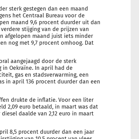
inder sterk gestegen dan een maand
lgens het Centraal Bureau voor de
open maand 9,6 procent duurder uit dan
verdere stijging van de prijzen van
n afgelopen maand juist iets minder
zen nog met 9,7 procent omhoog. Dat
ral aangejaagd door de sterk
in Oekraïne. In april had de
iciteit, gas en stadsverwarming, een
as in april 136 procent duurder dan een
ffen drukte de
inflatie
. Voor een liter
ld 2,09 euro betaald, in maart was dat
r diesel daalde van 2,12 euro in maart
ril 8,5 procent duurder dan een jaar
jsstijging van 10,5 procent van vlees