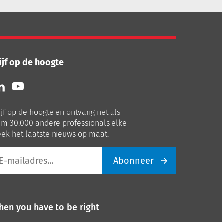
ijf op de hoogte
lg
Volg
ns
ons
p
op
ijf op de hoogte en ontvang net als
nkedIn
Youtube
im 30.000 andere professionals elke
ek het laatste nieuws op maat.
Abonneer
iladres
hen you have to be right