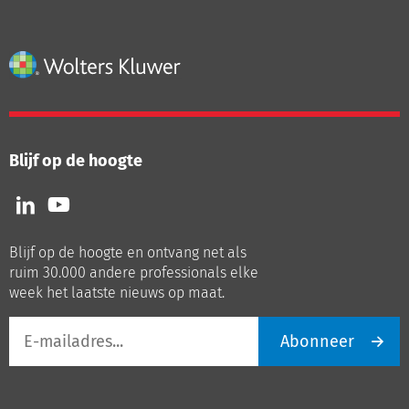
Blijf op de hoogte
Volg
Volg
ons
ons
op
op
Blijf op de hoogte en ontvang net als
LinkedIn
Youtube
ruim 30.000 andere professionals elke
week het laatste nieuws op maat.
E-
Abonneer
mailadres