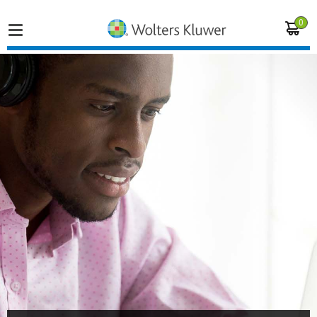
0
Home
Vakgebieden
Actueel
Producten
Opleidingen
Juridisch advies
Inloggen op de kennisbank