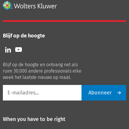
Blijf op de hoogte
Volg
Volg
ons
ons
op
op
Blijf op de hoogte en ontvang net als
LinkedIn
Youtube
ruim 30.000 andere professionals elke
week het laatste nieuws op maat.
E-
Abonneer
mailadres
When you have to be right