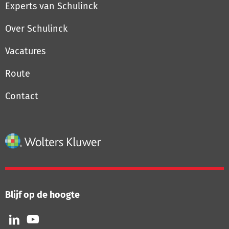
Experts van Schulinck
Over Schulinck
Vacatures
Route
Contact
Blijf op de hoogte
Volg
Volg
ons
ons