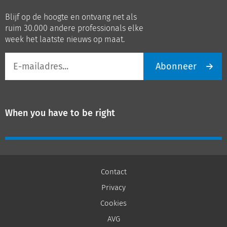
op
op
Blijf op de hoogte en ontvang net als
LinkedIn
Youtube
ruim 30.000 andere professionals elke
week het laatste nieuws op maat.
E-
Abonneer
mailadres
When you have to be right
Contact
Privacy
Cookies
AVG