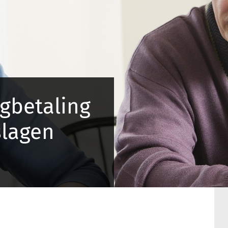
ugbetaling
slagen