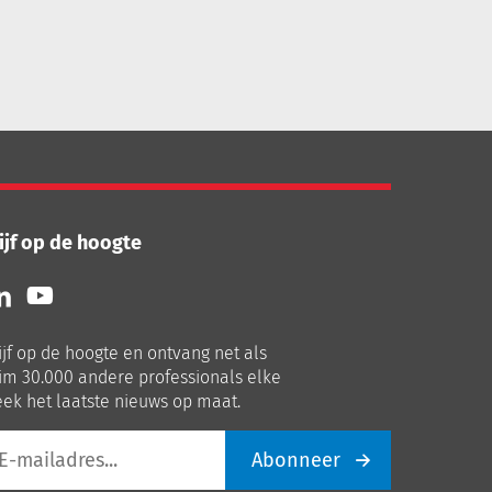
ijf op de hoogte
lg
Volg
ns
ons
p
op
ijf op de hoogte en ontvang net als
nkedIn
Youtube
im 30.000 andere professionals elke
ek het laatste nieuws op maat.
Abonneer
iladres