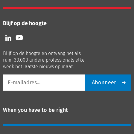
Blijf op de hoogte
Volg
Volg
ons
ons
op
op
Blijf op de hoogte en ontvang net als
LinkedIn
Youtube
ruim 30.000 andere professionals elke
week het laatste nieuws op maat.
E-
Abonneer
mailadres
When you have to be right