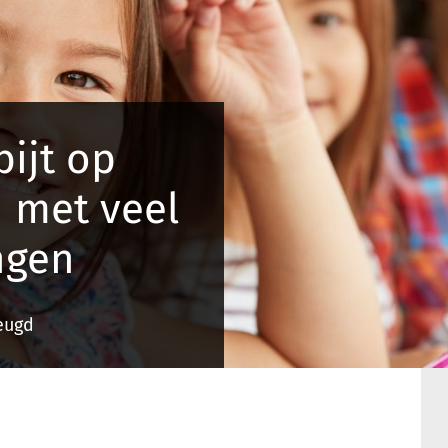
bijt op
 met veel
ngen
Jeugd