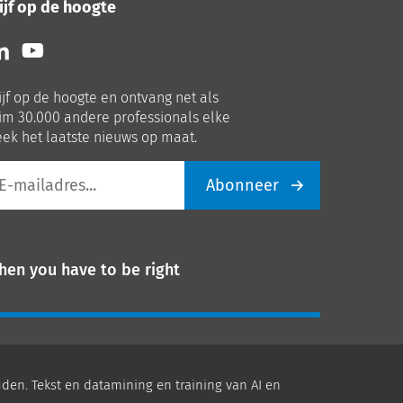
ijf op de hoogte
lg
Volg
ns
ons
p
op
ijf op de hoogte en ontvang net als
nkedIn
Youtube
im 30.000 andere professionals elke
ek het laatste nieuws op maat.
Abonneer
iladres
hen you have to be right
den. Tekst en datamining en training van AI en