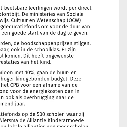
 kwetsbare leerlingen wordt per direct
lontbijt. De ministeries van Sociale
wijs, Cultuur en Wetenschap (OCW)
eugdeducatiefonds om voor de duur van
een goede start van de dag te geven.
worden, de boodschappenprijzen stijgen.
ar, ook in de schoolklas. Er zijn
ol komen. Dit heeft ongewenste
estaties van het kind.
umloon met 10%, gaan de huur- en
n hoger kindgebonden budget. Deze
 het CPB voor een afname van de
afond voor de energiekosten dan in
dan ook als overbrugging naar de
mend jaar.
tiefonds op de 500 scholen waar zij
 Wiersma de Alliantie Kinderarmoede
n lokale allianties nog meer scholen