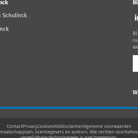
inck
Bl
Vo
n Schulinck
o
o
inck
Bl
Li
ru
we
E-
ma
W
Contact
Privacy
Cookies
AVG
Disclaimer
Algemene voorwaarden
maatschappijen, licentiegevers en auteurs. Alle rechten voorbehou
vergelijkbare technologieën is niet toegestaan.