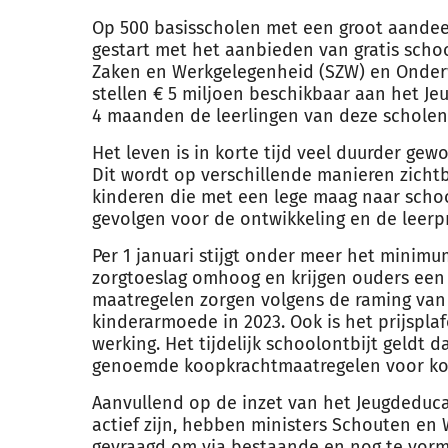
Op 500 basisscholen met een groot aandeel
gestart met het aanbieden van gratis schoo
Zaken en Werkgelegenheid (SZW) en Onder
stellen € 5 miljoen beschikbaar aan het J
4 maanden de leerlingen van deze scholen 
Het leven is in korte tijd veel duurder ge
Dit wordt op verschillende manieren zichtba
kinderen die met een lege maag naar scho
gevolgen voor de ontwikkeling en de leerpr
Per 1 januari stijgt onder meer het minim
zorgtoeslag omhoog en krijgen ouders ee
maatregelen zorgen volgens de raming van
kinderarmoede in 2023. Ook is het prijspl
werking. Het tijdelijk schoolontbijt geldt 
genoemde koopkrachtmaatregelen voor ko
Aanvullend op de inzet van het Jeugdeduca
actief zijn, hebben ministers Schouten en
gevraagd om via bestaande en nog te vorme