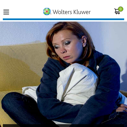
0
Home
Vakgebieden
Actueel
Producten
Opleidingen
Juridisch advies
Inloggen op de kennisbank