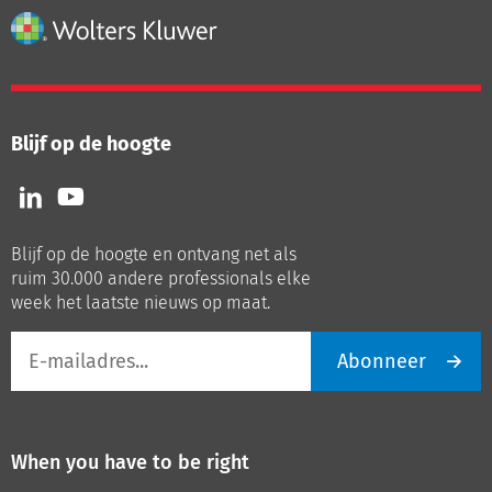
Blijf op de hoogte
Volg
Volg
ons
ons
op
op
Blijf op de hoogte en ontvang net als
LinkedIn
Youtube
ruim 30.000 andere professionals elke
week het laatste nieuws op maat.
E-
Abonneer
mailadres
When you have to be right