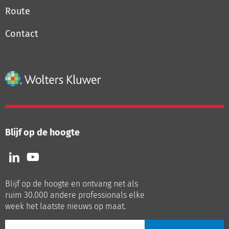
Route
Contact
Blijf op de hoogte
Volg
Volg
ons
ons
op
op
Blijf op de hoogte en ontvang net als
LinkedIn
Youtube
ruim 30.000 andere professionals elke
week het laatste nieuws op maat.
E-