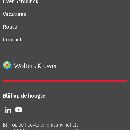
Over Schulinck
Vacatures
Route
Contact
Blijf op de hoogte
Volg
Volg
ons
ons
op
op
Blijf op de hoogte en ontvang net als
LinkedIn
Youtube