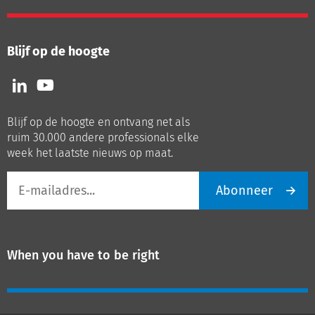
Blijf op de hoogte
Volg
Volg
ons
ons
op
op
Blijf op de hoogte en ontvang net als
LinkedIn
Youtube
ruim 30.000 andere professionals elke
week het laatste nieuws op maat.
E-
Abonneer
mailadres
When you have to be right