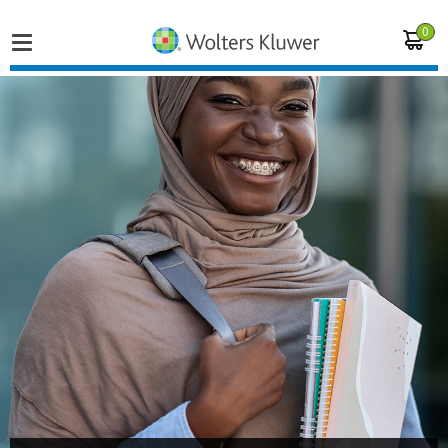
0
Home
Vakgebieden
Actueel
Producten
Opleidingen
Juridisch advies
Inloggen op de kennisbank