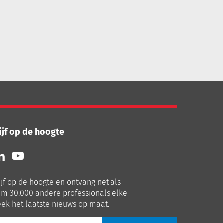
ijf op de hoogte
lg
Volg
ns
ons
p
op
ijf op de hoogte en ontvang net als
nkedIn
Youtube
im 30.000 andere professionals elke
ek het laatste nieuws op maat.