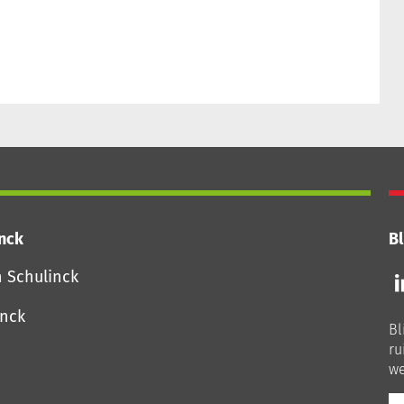
inck
Bl
Vo
n Schulinck
o
o
inck
Bl
Li
ru
we
E-