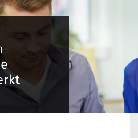
n
de
erkt