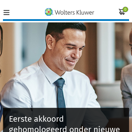
0
Home
Vakgebieden
Actueel
Producten
Opleidingen
Eerste akkoord
Juridisch advies
gehomologeerd onder nieuwe
Inloggen op de kennisbank