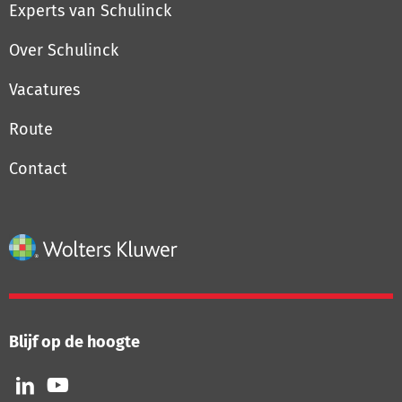
Experts van Schulinck
Over Schulinck
Vacatures
Route
Contact
Blijf op de hoogte
Volg
Volg
ons
ons