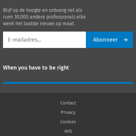
op
op
Blijf op de hoogte en ontvang net als
LinkedIn
Youtube
ruim 30.000 andere professionals elke
week het laatste nieuws op maat.
E-
Abonneer
mailadres
When you have to be right
Contact
Privacy
Cookies
AVG