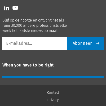
Volg
Volg
ons
ons
op
op
Blijf op de hoogte en ontvang net als
LinkedIn
Youtube
ruim 30.000 andere professionals elke
week het laatste nieuws op maat.
E-
Abonneer
mailadres
When you have to be right
Contact
Privacy