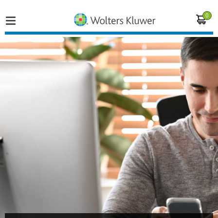
0
Home
Vakgebieden
Actueel
Producten
Opleidingen
Juridisch advies
Inloggen op de kennisbank