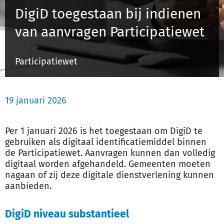
DigiD toegestaan bij indienen
van aanvragen Participatiewet
Inloggen
Participatiewet
Registreren
19 januari 2026
Per 1 januari 2026 is het toegestaan om DigiD te
gebruiken als digitaal identificatiemiddel binnen
de Participatiewet. Aanvragen kunnen dan volledig
digitaal worden afgehandeld. Gemeenten moeten
nagaan of zij deze digitale dienstverlening kunnen
aanbieden.
DigiD niveau substantieel