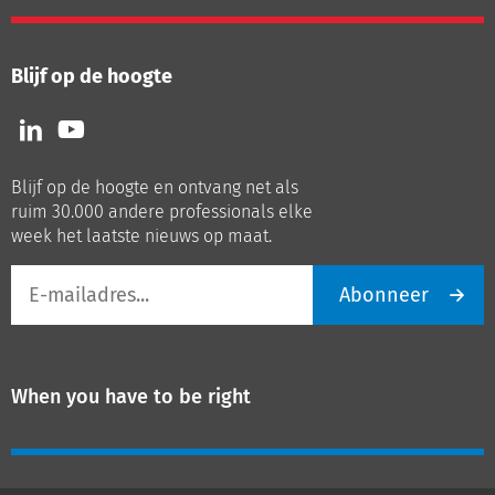
Blijf op de hoogte
Volg
Volg
ons
ons
op
op
Blijf op de hoogte en ontvang net als
LinkedIn
Youtube
ruim 30.000 andere professionals elke
week het laatste nieuws op maat.
E-
Abonneer
mailadres
When you have to be right