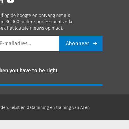
ns
ons
p
op
ijf op de hoogte en ontvang net als
nkedIn
Youtube
im 30.000 andere professionals elke
ek het laatste nieuws op maat.
Abonneer
iladres
hen you have to be right
den. Tekst en datamining en training van AI en