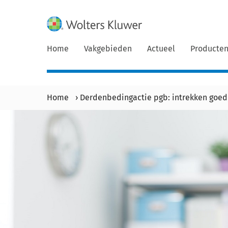
Home
Vakgebieden
Actueel
Producte
Home
›
Derdenbedingactie pgb: intrekken goedk