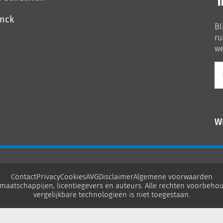
o
o
inck
Bl
Li
ru
we
E-
ma
W
Contact
Privacy
Cookies
AVG
Disclaimer
Algemene voorwaarden
maatschappijen, licentiegevers en auteurs. Alle rechten voorbehou
vergelijkbare technologieën is niet toegestaan.