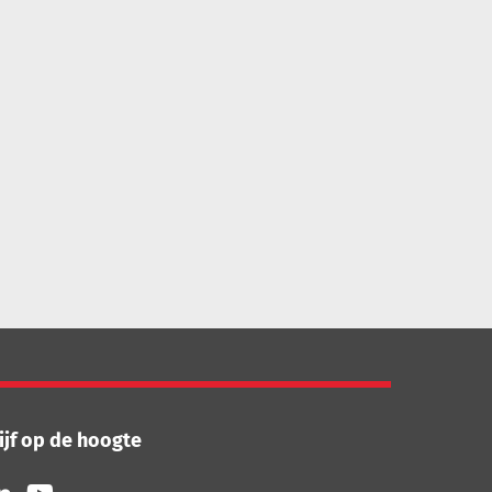
ijf op de hoogte
lg
Volg