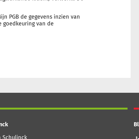
ijn PGB de gegevens inzien van
e goedkeuring van de
inck
Bl
Vo
n Schulinck