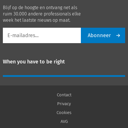
op
op
Blijf op de hoogte en ontvang net als
LinkedIn
Youtube
ruim 30.000 andere professionals elke
week het laatste nieuws op maat.
E-
Abonneer
mailadres
When you have to be right
Contact
Privacy
Cookies
AVG