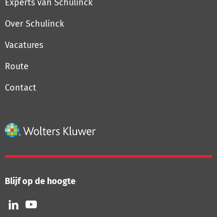
Experts van Schulinck
Over Schulinck
Vacatures
Route
Contact
Blijf op de hoogte
Volg
Volg
ons
ons