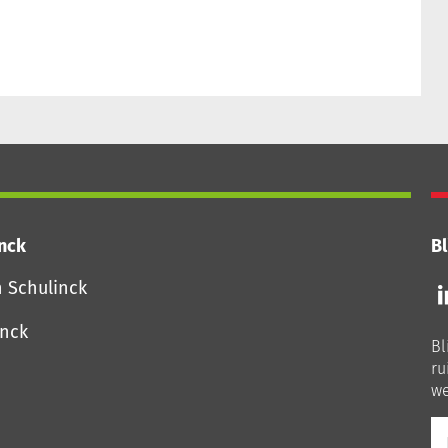
inck
Bl
Vo
n Schulinck
o
o
inck
Bl
Li
ru
we
E-