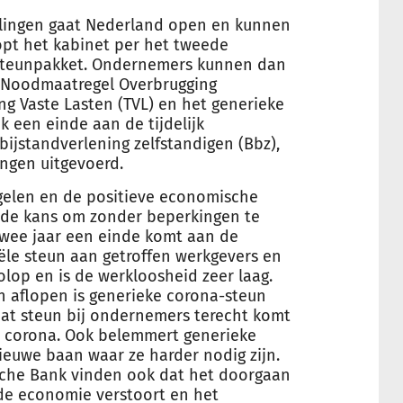
elingen gaat Nederland open en kunnen
pt het kabinet per het tweede
nasteunpakket. Ondernemers kunnen dan
e Noodmaatregel Overbrugging
 Vaste Lasten (TVL) en het generieke
k een einde aan de tijdelijk
bijstandverlening zelfstandigen (Bbz),
ingen uitgevoerd.
gelen en de positieve economische
de kans om zonder beperkingen te
wee jaar een einde komt aan de
ële steun aan getroffen werkgevers en
op en is de werkloosheid zeer laag.
 aflopen is generieke corona-steun
 dat steun bij ondernemers terecht komt
n corona. Ook belemmert generieke
euwe baan waar ze harder nodig zijn.
sche Bank vinden ook dat het doorgaan
 de economie verstoort en het