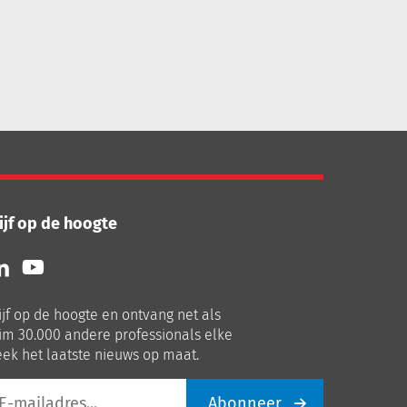
ijf op de hoogte
lg
Volg
ns
ons
p
op
ijf op de hoogte en ontvang net als
nkedIn
Youtube
im 30.000 andere professionals elke
ek het laatste nieuws op maat.
Abonneer