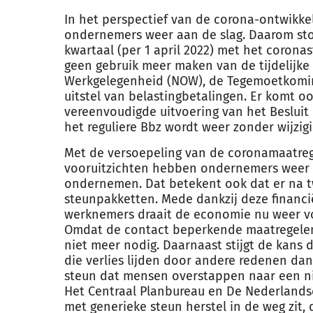
In het perspectief van de corona-ontwikk
ondernemers weer aan de slag. Daarom sto
kwartaal (per 1 april 2022) met het coro
geen gebruik meer maken van de tijdelijk
Werkgelegenheid (NOW), de Tegemoetkoming
uitstel van belastingbetalingen. Er komt oo
vereenvoudigde uitvoering van het Besluit 
het reguliere Bbz wordt weer zonder wijzig
Met de versoepeling van de coronamaatre
vooruitzichten hebben ondernemers weer 
ondernemen. Dat betekent ook dat er na t
steunpakketten. Mede dankzij deze financi
werknemers draait de economie nu weer vol
Omdat de contact beperkende maatregelen
niet meer nodig. Daarnaast stijgt de kans
die verlies lijden door andere redenen da
steun dat mensen overstappen naar een ni
Het Centraal Planbureau en De Nederland
met generieke steun herstel in de weg zit,