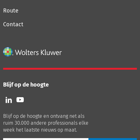
Route
Contact
Blijf op de hoogte
Volg
Volg
ons
ons
op
op
Blijf op de hoogte en ontvang net als
LinkedIn
Youtube
ruim 30.000 andere professionals elke
week het laatste nieuws op maat.