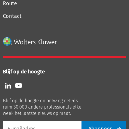
Route
Contact
Blijf op de hoogte
Volg
Volg
ons
ons
op
op
Blijf op de hoogte en ontvang net als
LinkedIn
Youtube
ruim 30.000 andere professionals elke
week het laatste nieuws op maat.
E-
Abonneer