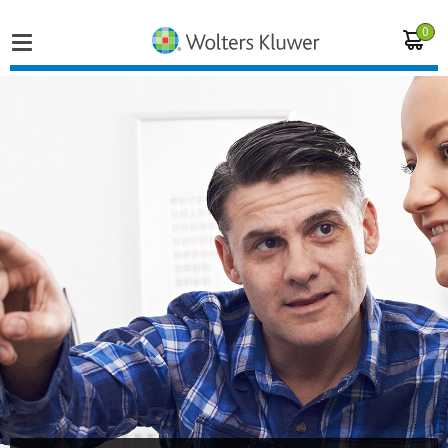
0
Home
Vakgebieden
Actueel
Producten
Opleidingen
Juridisch advies
Inloggen op de kennisbank