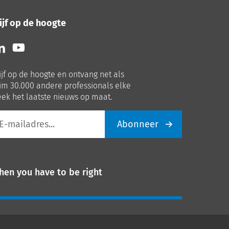
ijf op de hoogte
lg
Volg
ns
ons
p
op
ijf op de hoogte en ontvang net als
nkedIn
Youtube
im 30.000 andere professionals elke
ek het laatste nieuws op maat.
Abonneer
iladres
hen you have to be right