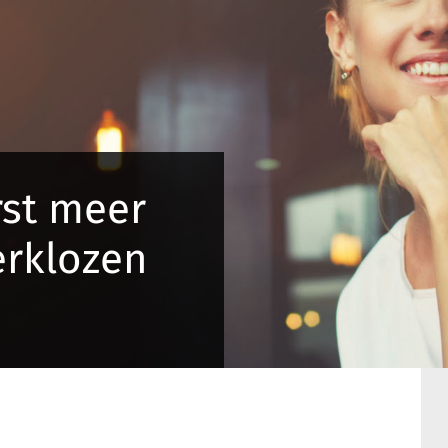
rst meer
erklozen