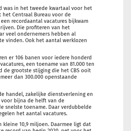
d was in het tweede kwartaal voor het
lt het Centraal Bureau voor de
r een recordaantal vacatures bijkwam
ijven. Die profiteren van het
aar veel ondernemers hebben al
 te vinden. Ook het aantal werklozen
ren er 106 banen voor iedere honderd
 vacatures, een toename van 81.000 ten
 de grootste stijging die het CBS ooit
r meer dan 300.000 openstaande
e handel, zakelijke dienstverlening en
 voor bijna de helft van de
de snelste toename. Daar verdubbelde
gelen het aantal vacatures.
 kleine 10,9 miljoen. Daarmee ligt dat
e record van begin 2020, net voor het