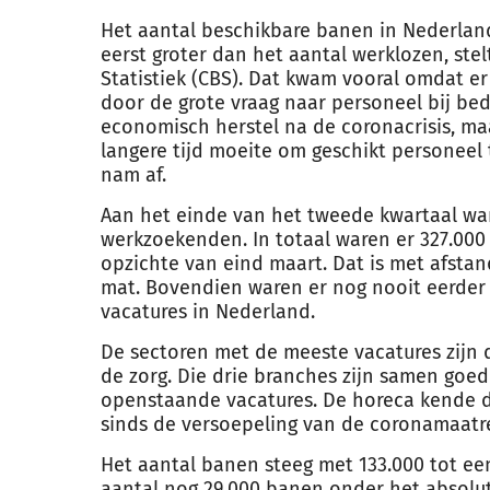
Het aantal beschikbare banen in Nederlan
eerst groter dan het aantal werklozen, ste
Statistiek (CBS). Dat kwam vooral omdat e
door de grote vraag naar personeel bij bedr
economisch herstel na de coronacrisis, m
langere tijd moeite om geschikt personeel
nam af.
Aan het einde van het tweede kwartaal wa
werkzoekenden. In totaal waren er 327.000
opzichte van eind maart. Dat is met afstand
mat. Bovendien waren er nog nooit eerde
vacatures in Nederland.
De sectoren met de meeste vacatures zijn d
de zorg. Die drie branches zijn samen goed
openstaande vacatures. De horeca kende 
sinds de versoepeling van de coronamaatre
Het aantal banen steeg met 133.000 tot een
aantal nog 29.000 banen onder het absolut