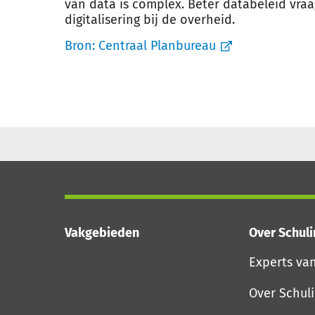
van data is complex. Beter databeleid vr
digitalisering bij de overheid.
Bron:
Centraal Planbureau
Vakgebieden
Over Schul
Experts va
Over Schul