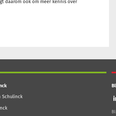
aagt daarom ook om meer kennis over
inck
Bl
Vo
n Schulinck
o
o
inck
Bl
Li