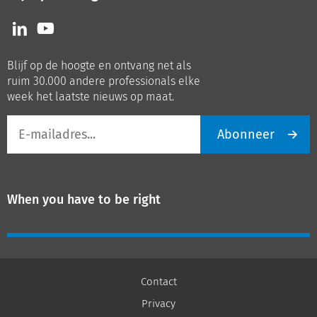
Volg
Volg
ons
ons
op
op
Blijf op de hoogte en ontvang net als
LinkedIn
Youtube
ruim 30.000 andere professionals elke
week het laatste nieuws op maat.
E-
Abonneer
mailadres
When you have to be right
Contact
Privacy