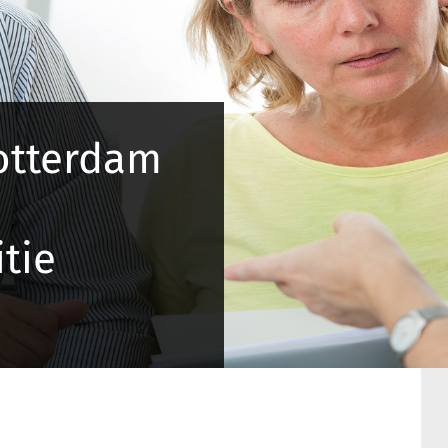
otterdam
tie