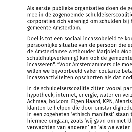
Als eerste publieke organisaties doen d
mee in de zogenoemde schuldeiserscoalitie
corporaties zich verenigd om schulden bij
gemeente Amsterdam.
Doel is tot een sociaal incassobeleid te k
persoonlijke situatie van de persoon die e
de Amsterdamse wethouder Marjolein Moo
schuldhulpverlening) kan ook de gemeente 
incasseren”. “Voor Amsterdammers die moe
willen we bijvoorbeeld vaker coulante beta
incassoactiviteiten opschorten als dat nodi
In de schuldeiserscoalitie zitten vooral par
hypotheek, internet, energie, water en ve
Achmea, bol.com, Eigen Haard, KPN, Menzis
klanten te helpen die door omstandighede
In een zogeheten ‘ethisch manifest’ staan
hiermee omgaan, zoals ‘wij gaan om met kl
verwachten van anderen’ en ‘als we weten