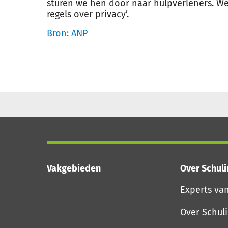
sturen we hen door naar hulpverleners. W
regels over privacy’.
Bron: ANP
Vakgebieden
Over Schul
Experts va
Over Schul