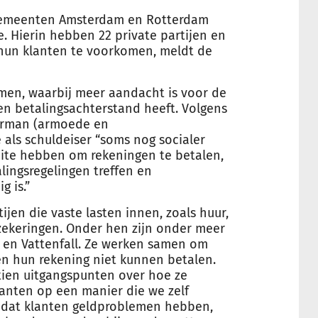
e gemeenten Amsterdam en Rotterdam
. Hierin hebben 22 private partijen en
 hun klanten te voorkomen, meldt de
omen, waarbij meer aandacht is voor de
en betalingsachterstand heeft. Volgens
rman (
armoede
en
als schuldeiser “soms nog socialer
ite hebben om rekeningen te betalen,
lingsregelingen treffen en
g is.”
tijen die vaste lasten innen, zoals huur,
rzekeringen. Onder hen zijn onder meer
 en Vattenfall. Ze werken samen om
n hun rekening niet kunnen betalen.
 tien uitgangspunten over hoe ze
anten op een manier die we zelf
 dat klanten geldproblemen hebben,