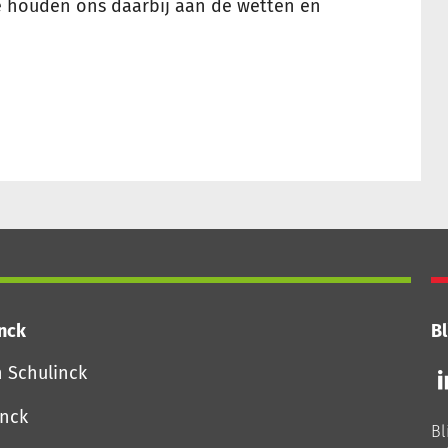
e houden ons daarbij aan de wetten en
inck
Bl
Vo
n Schulinck
o
o
inck
Bl
Li