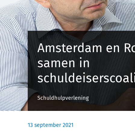
Amsterdam en R
samen in
schuldeiserscoali
Schuldhulpverlening
13 september 2021