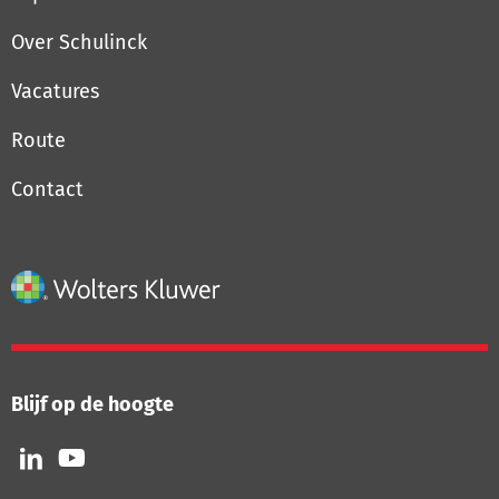
Over Schulinck
Vacatures
Route
Contact
Blijf op de hoogte
Volg
Volg
ons
ons
op
op