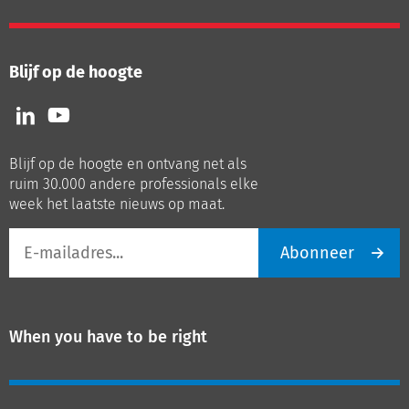
Blijf op de hoogte
Volg
Volg
ons
ons
op
op
Blijf op de hoogte en ontvang net als
LinkedIn
Youtube
ruim 30.000 andere professionals elke
week het laatste nieuws op maat.
E-
Abonneer
mailadres
When you have to be right