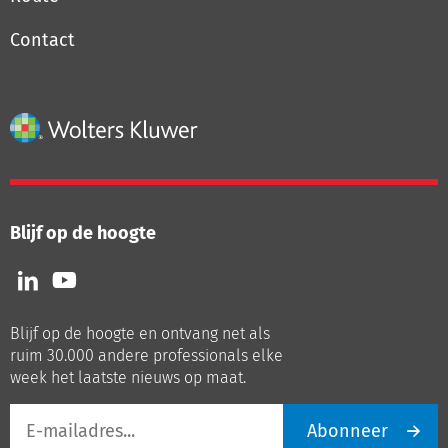
Contact
Blijf op de hoogte
Volg
Volg
ons
ons
op
op
Blijf op de hoogte en ontvang net als
LinkedIn
Youtube
ruim 30.000 andere professionals elke
week het laatste nieuws op maat.
E-
Abonneer
mailadres