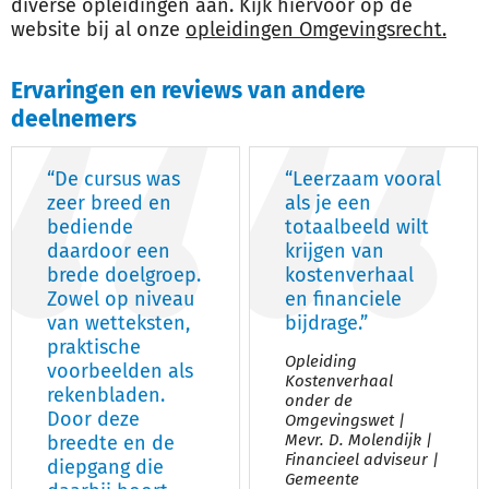
diverse opleidingen aan. Kijk hiervoor op de
website bij al onze
opleidingen Omgevingsrecht.
Ervaringen en reviews van andere
deelnemers
“De cursus was
“Leerzaam vooral
zeer breed en
als je een
bediende
totaalbeeld wilt
daardoor een
krijgen van
brede doelgroep.
kostenverhaal
Zowel op niveau
en financiele
van wetteksten,
bijdrage.”
praktische
Opleiding
voorbeelden als
Kostenverhaal
rekenbladen.
onder de
Door deze
Omgevingswet |
Mevr. D. Molendijk |
breedte en de
Financieel adviseur |
diepgang die
Gemeente