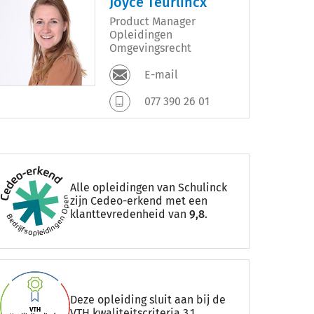
Joyce Teurlincx
Product Manager
Opleidingen
Omgevingsrecht
E-mail
077 390 26 01
Alle opleidingen van Schulinck
zijn Cedeo-erkend met een
klanttevredenheid van
9,8
.
Deze opleiding sluit aan bij de
VTH kwaliteitscriteria 3.1