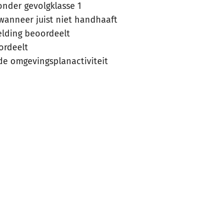
onder gevolgklasse 1
anneer juist niet handhaaft
lding beoordeelt
ordeelt
de omgevingsplanactiviteit