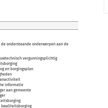
 de onderstaande onderwerpen aan de
ouwtechnisch vergunningsplichtig
itsborging
ing en borgingsplan
igheden
anactiviteit
he informatie
rger aan gemeente
rger
eitsborging
 kwaliteitsborging