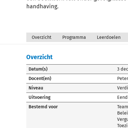
handhaving.
Overzicht
Programma
Leerdoelen
Overzicht
Datum(s)
3 de
Docent(en)
Pete
Niveau
Verd
Uitvoering
Eend
Bestemd voor
Team
Bele
Verg
Toez