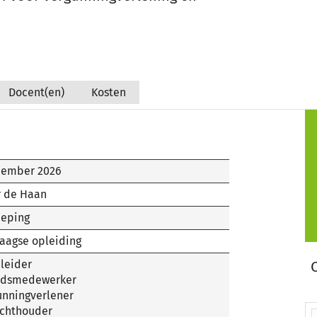
Docent(en)
Kosten
cember 2026
r de Haan
ieping
aagse opleiding
leider
idsmedewerker
unningverlener
ichthouder