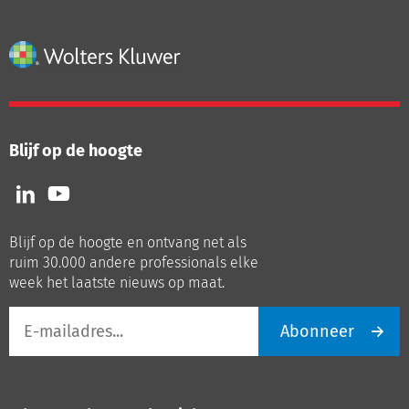
Blijf op de hoogte
Volg
Volg
ons
ons
op
op
Blijf op de hoogte en ontvang net als
LinkedIn
Youtube
ruim 30.000 andere professionals elke
week het laatste nieuws op maat.
E-
Abonneer
mailadres