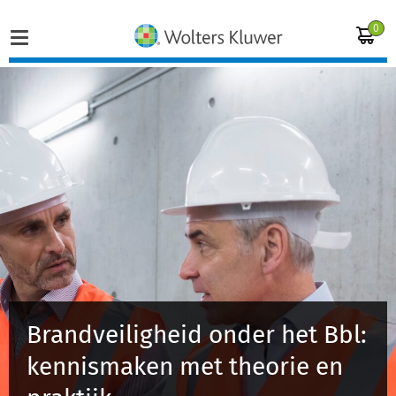
0
Home
Vakgebieden
Actueel
Producten
Opleidingen
Brandveiligheid onder het Bbl:
Juridisch advies
kennismaken met theorie en
Inloggen op de kennisbank