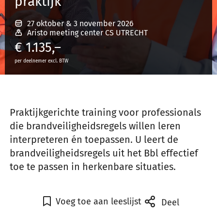
praktijk
27 oktober
&
3 november 2026
Inloggen
Aristo meeting center CS UTRECHT
€
1.135,–
per deelnemer excl. BTW
Registreren
Praktijkgerichte training voor professionals
die brandveiligheidsregels willen leren
interpreteren én toepassen.
U l
eert de
brandveiligheidsregels uit het Bbl effectief
toe te passen in herkenbare situaties.
Voeg toe aan leeslijst
Deel