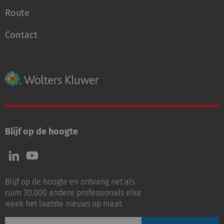
Route
Contact
Blijf op de hoogte
Volg
Volg
ons
ons
op
op
Blijf op de hoogte en ontvang net als
LinkedIn
Youtube
ruim 30.000 andere professionals elke
week het laatste nieuws op maat.
E-