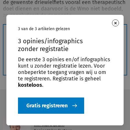
de gewenste driewielfiets vooral een therapeutisch
doel dienen en daarvoor is de Wmo niet bedoeld,
zo concludeert de gemeente.
×
3 van de 3 artikelen gelezen
De rest van dit artikel is alleen beschikbaar voor
3 opinies/infographics
geregistreerde gebruikers.
zonder registratie
De eerste 3 opinies en/of infographics
Gratis registreren
kunt u zonder registratie lezen. Voor
onbeperkte toegang vragen wij u om
te registreren. Registratie is geheel
kosteloos
.
Voeg toe aan leeslijst
Gratis registreren
Deel
mr. Mark Bruin