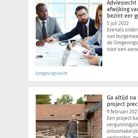
gemeenteraad
Adviesrecht
bij
afwijking v
afwijking
bezint eer g
van
5 juli 2022
het
Evenals onder
omgevingsplan:
van burgemee
bezint
de Omgevings
eer
voor een aanv
ge
begint!
Omgevingsrecht
Ga
altijd
Ga altijd na
na
project prec
welke
9 februari 202
effecten
Een project k
een
vergunningplic
project
onlosmakelijk
precies
verbonden, m