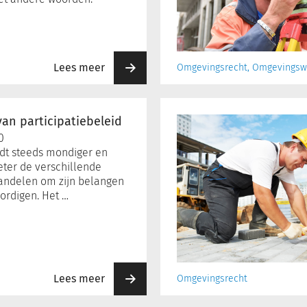
Lees meer
Omgevingsrecht, Omgevingsw
Dakterras
op
van participatiebeleid
een
0
vergunningsvrije
dt steeds mondiger en
aanbouw
eter de verschillende
andelen om zijn belangen
ordigen. Het …
Lees meer
Omgevingsrecht