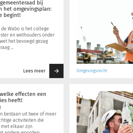
afweging
 gemeenteraad bij
met
an het omgevingsplan:
e begint!
sectorale
waarden
 de Wabo is het college
ster en wethouders onder
wet het bevoegd gezag
raag …
Lees meer
Omgevingsrecht
(Meer)
flexibiliteit
 welke effecten een
in
ies heeft!
omgevingsplannen
1
an bestaan uit twee of meer
htige activiteiten die
 met elkaar zijn
et andere woorden: