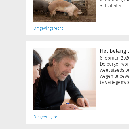
heeft!
activiteiten …
Omgevingsrecht
Het
belang
Het belang 
van
6 februari 202
participatiebeleid
De burger wor
weet steeds b
wegen te bew
te vertegenwo
Omgevingsrecht