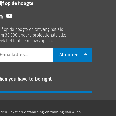
ijf op de hoogte
lg
Volg
ns
ons
p
op
ijf op de hoogte en ontvang net als
nkedIn
Youtube
im 30.000 andere professionals elke
ek het laatste nieuws op maat.
Abonneer
iladres
hen you have to be right
den. Tekst en datamining en training van AI en