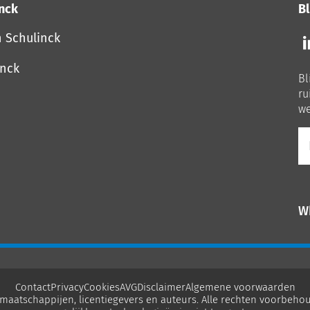
inck
Bl
Vo
n Schulinck
o
o
inck
Bl
Li
ru
we
E-
ma
W
Contact
Privacy
Cookies
AVG
Disclaimer
Algemene voorwaarden
maatschappijen, licentiegevers en auteurs. Alle rechten voorbehou