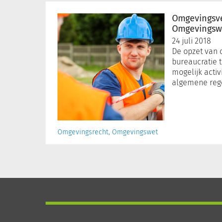
Omgevingsvergunning
en
Omgevingsv
de
Omgevingsw
Omgevingswet
24 juli 2018
De opzet van 
bureaucratie 
mogelijk activ
algemene rege
Omgevingsrecht, Omgevingswet