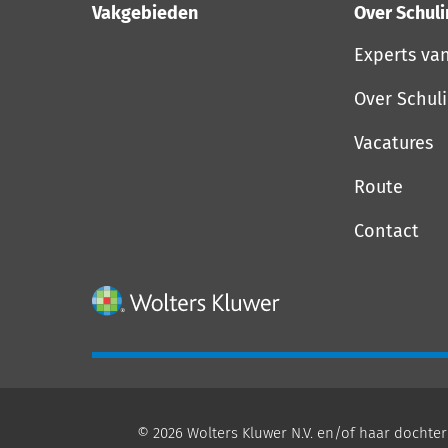
Vakgebieden
Over Schul
Experts va
Over Schul
Vacatures
Route
Contact
© 2026 Wolters Kluwer N.V. en/of haar dochter