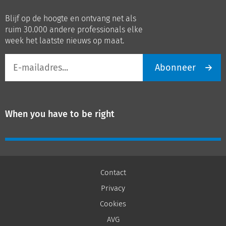
op
op
Blijf op de hoogte en ontvang net als
LinkedIn
Youtube
ruim 30.000 andere professionals elke
week het laatste nieuws op maat.
E-
Abonneer
mailadres
When you have to be right
Contact
Privacy
Cookies
AVG