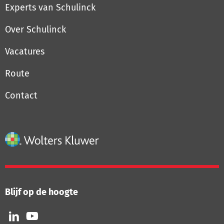
Experts van Schulinck
Over Schulinck
Vacatures
Route
Contact
Blijf op de hoogte
Volg
Volg
ons
ons