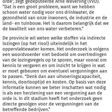
orde”, zegt gedeputeerde Arne Weverling (VVD).
“Dat is een groot probleem, want we hebben
schoon water nodig voor ons drinkwater, de
gezondheid van onze inwoners, de industrie en de
land- en tuinbouw. Het is daarom belangrijk dat we
de kwaliteit van ons water verbeteren.”
De provincie wil weten welke stoffen via indirecte
lozingen (op het riool) uiteindelijk in het
oppervlaktewater komen. Het onderzoek is volgens
een woordvoerder niet bedoeld om overtredingen
van de lozingsregels op te sporen, maar vooral om
kennis te vergaren en om inzicht te krijgen in wat
er moet gebeuren om eventueel
vergunning
en aan
te passen. “Denk dan aan uitvoeringscapaciteit,
kennis, doorlooptijd en kosten. Op basis van deze
informatie kunnen we beter inschatten wat nodig
is als een herziening van een
vergunning
aan de
orde is. In dit stadium heeft het onderzoek geen
directe gevolgen voor de
vergunning
en van de
betreffende bedrijven.”