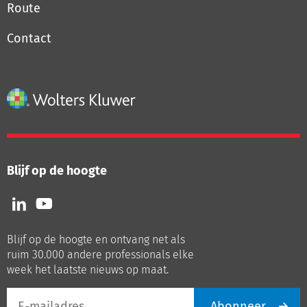
Route
Contact
Blijf op de hoogte
Volg
Volg
ons
ons
op
op
Blijf op de hoogte en ontvang net als
LinkedIn
Youtube
ruim 30.000 andere professionals elke
week het laatste nieuws op maat.
E-
Abonneer