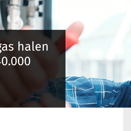
gas halen
40.000