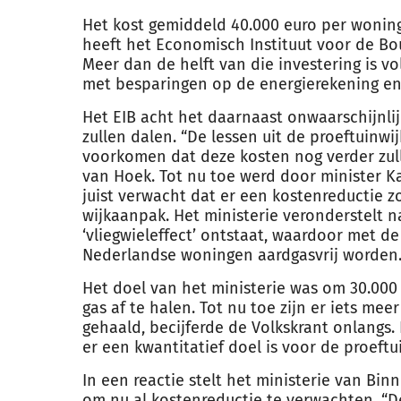
Het kost gemiddeld 40.000 euro per woning
heeft het Economisch Instituut voor de
Bo
Meer dan de helft van die investering is vo
met besparingen op de energierekening en
Het EIB acht het daarnaast onwaarschijnli
zullen dalen. “De lessen uit de proeftuinwi
voorkomen dat deze kosten nog verder zull
van Hoek. Tot nu toe werd door minister K
juist verwacht dat er een kostenreductie
wijkaanpak. Het ministerie veronderstelt 
‘vliegwieleffect’ ontstaat, waardoor met 
Nederlandse woningen aardgasvrij worden
Het doel van het ministerie was om 30.000
gas af te halen. Tot nu toe zijn er iets me
gehaald, becijferde de Volkskrant onlangs.
er een kwantitatief doel is voor de proeftu
In een reactie stelt het ministerie van Bin
om nu al kostenreductie te verwachten. “D