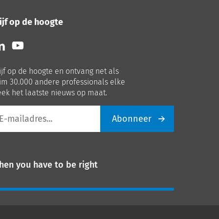
ijf op de hoogte
lg
Volg
ns
ons
p
op
ijf op de hoogte en ontvang net als
nkedIn
Youtube
im 30.000 andere professionals elke
ek het laatste nieuws op maat.
Abonneer
iladres
hen you have to be right