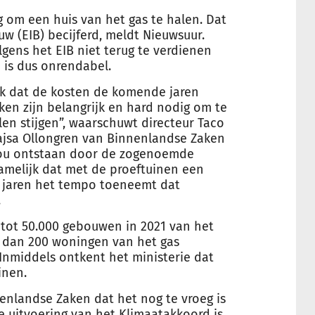
 om een huis van het gas te halen. Dat
uw
(EIB) becijferd, meldt Nieuwsuur.
lgens het EIB niet terug te verdienen
 is dus onrendabel.
jk dat de kosten de komende jaren
jken zijn belangrijk en hard nodig om te
en stijgen”, waarschuwt directeur Taco
ajsa Ollongren van Binnenlandse Zaken
 zou ontstaan door de zogenoemde
namelijk dat met de proeftuinen een
de jaren het tempo toeneemt dat
.
 tot 50.000 gebouwen in 2021 van het
er dan 200 woningen van het gas
 Inmiddels ontkent het ministerie dat
inen.
nenlandse Zaken dat het nog te vroeg is
e uitvoering van het Klimaatakkoord is