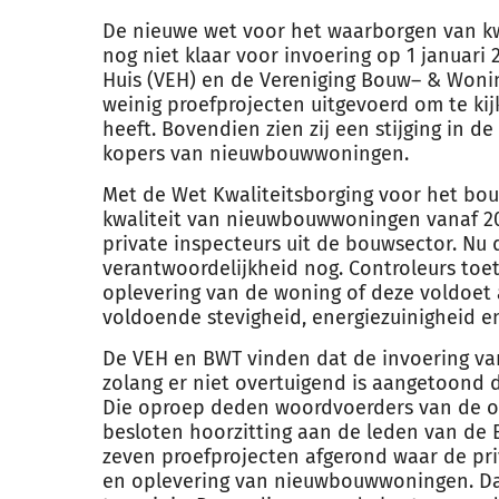
De nieuwe wet voor het waarborgen van k
nog niet klaar voor invoering op 1 januari 
Huis (VEH) en de Vereniging
Bouw
– & Wonin
weinig proefprojecten uitgevoerd om te kij
heeft. Bovendien zien zij een stijging in 
kopers van nieuwbouwwoningen.
Met de Wet Kwaliteitsborging voor het bo
kwaliteit van nieuwbouwwoningen vanaf 
private inspecteurs uit de bouwsector. Nu
verantwoordelijkheid nog. Controleurs toe
oplevering van de woning of deze voldoet
voldoende stevigheid, energiezuinigheid en
De VEH en BWT vinden dat de invoering v
zolang er niet overtuigend is aangetoond 
Die oproep deden woordvoerders van de or
besloten hoorzitting aan de leden van de E
zeven proefprojecten afgerond waar de pr
en oplevering van nieuwbouwwoningen. Dat