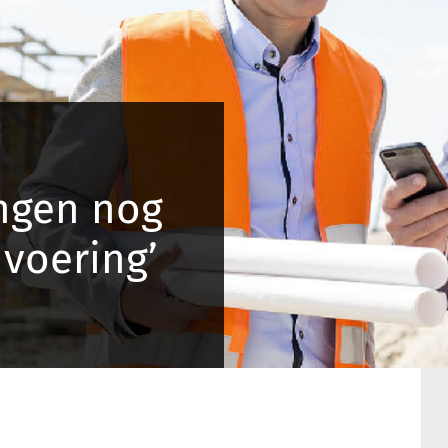
ngen nog
nvoering’