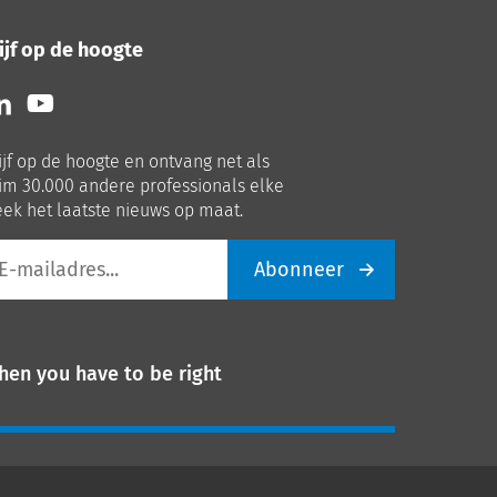
ijf op de hoogte
lg
Volg
ns
ons
p
op
ijf op de hoogte en ontvang net als
nkedIn
Youtube
im 30.000 andere professionals elke
ek het laatste nieuws op maat.
Abonneer
iladres
hen you have to be right