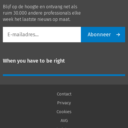
op
op
Blijf op de hoogte en ontvang net als
LinkedIn
Youtube
ruim 30.000 andere professionals elke
week het laatste nieuws op maat.
E-
Abonneer
mailadres
When you have to be right
Contact
Privacy
Cookies
AVG