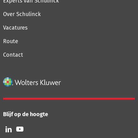
Experts van Schulinck
Over Schulinck
Vacatures
Route
Contact
Blijf op de hoogte
Volg
Volg
ons
ons