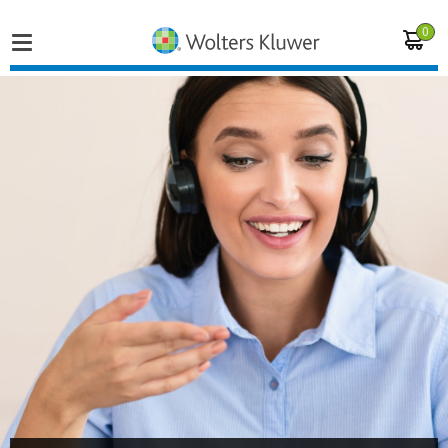
0
Home
Vakgebieden
Actueel
Producten
Opleidingen
Juridisch advies
Inloggen op de kennisbank