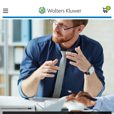
0
Home
Vakgebieden
Actueel
Producten
Opleidingen
Juridisch advies
Inloggen op de kennisbank