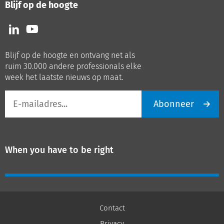
Blijf op de hoogte
Volg
Volg
ons
ons
op
op
Blijf op de hoogte en ontvang net als
LinkedIn
Youtube
ruim 30.000 andere professionals elke
week het laatste nieuws op maat.
E-
Abonneer
mailadres
When you have to be right
Contact
Privacy