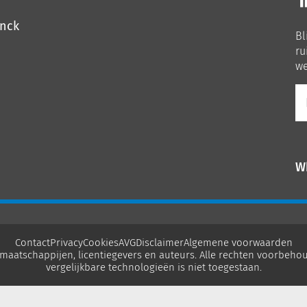
o
o
inck
Bl
Li
ru
we
E-
ma
W
Contact
Privacy
Cookies
AVG
Disclaimer
Algemene voorwaarden
maatschappijen, licentiegevers en auteurs. Alle rechten voorbehou
vergelijkbare technologieën is niet toegestaan.