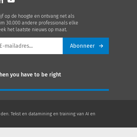
ns
ons
p
op
ijf op de hoogte en ontvang net als
nkedIn
Youtube
im 30.000 andere professionals elke
ek het laatste nieuws op maat.
Abonneer
iladres
hen you have to be right
den. Tekst en datamining en training van AI en