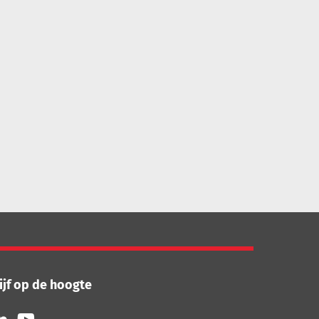
ijf op de hoogte
lg
Volg