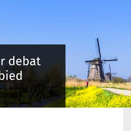
r debat
ebied