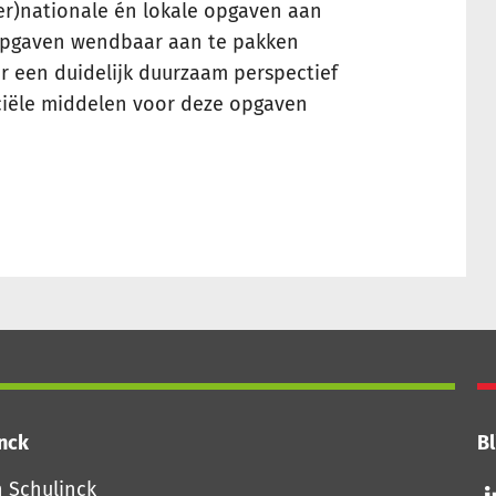
er)nationale én lokale opgaven aan
opgaven wendbaar aan te pakken
r een duidelijk duurzaam perspectief
ciële middelen voor deze opgaven
inck
Bl
Vo
n Schulinck