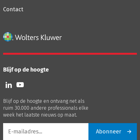
Contact
Blijf op de hoogte
Volg
Volg
ons
ons
op
op
Blijf op de hoogte en ontvang net als
LinkedIn
Youtube
ruim 30.000 andere professionals elke
week het laatste nieuws op maat.
E-
Abonneer
mailadres