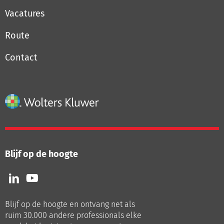
Vacatures
Route
Contact
Blijf op de hoogte
Volg
Volg
ons
ons
op
op
Blijf op de hoogte en ontvang net als
LinkedIn
Youtube
ruim 30.000 andere professionals elke