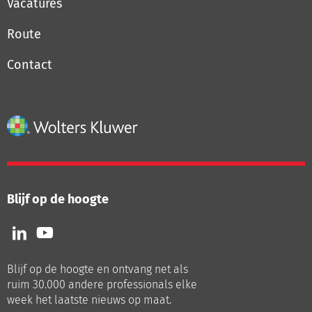
Vacatures
Route
Contact
Blijf op de hoogte
Volg
Volg
ons
ons
op
op
Blijf op de hoogte en ontvang net als
LinkedIn
Youtube
ruim 30.000 andere professionals elke
week het laatste nieuws op maat.