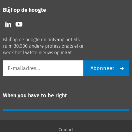
Blijf op de hoogte
Volg
Volg
ons
ons
op
op
Blijf op de hoogte en ontvang net als
LinkedIn
Youtube
ruim 30.000 andere professionals elke
week het laatste nieuws op maat.
E-
Abonneer
mailadres
When you have to be right
Contact