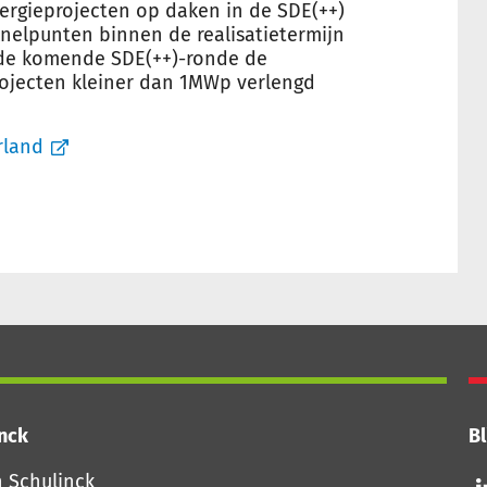
nergieprojecten op daken in de SDE(++)
knelpunten binnen de realisatietermijn
n de komende SDE(++)-ronde de
ojecten kleiner dan 1MWp verlengd
rland
inck
Bl
Vo
n Schulinck