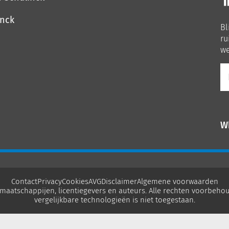
o
o
inck
Bl
Li
ru
we
E-
ma
W
Contact
Privacy
Cookies
AVG
Disclaimer
Algemene voorwaarden
maatschappijen, licentiegevers en auteurs. Alle rechten voorbehou
vergelijkbare technologieën is niet toegestaan.