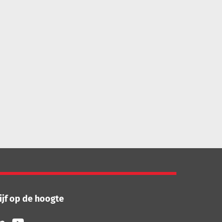
ijf op de hoogte
lg
Volg