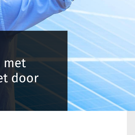
n met
et door