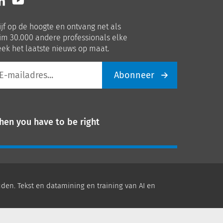
ns
ons
p
op
ijf op de hoogte en ontvang net als
nkedIn
Youtube
im 30.000 andere professionals elke
ek het laatste nieuws op maat.
Abonneer
iladres
hen you have to be right
den. Tekst en datamining en training van AI en