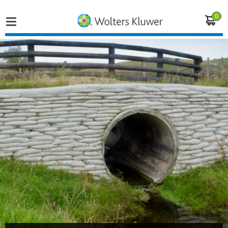
0
Home
Vakgebieden
Actueel
Producten
Opleidingen
Juridisch advies
Inloggen op de kennisbank