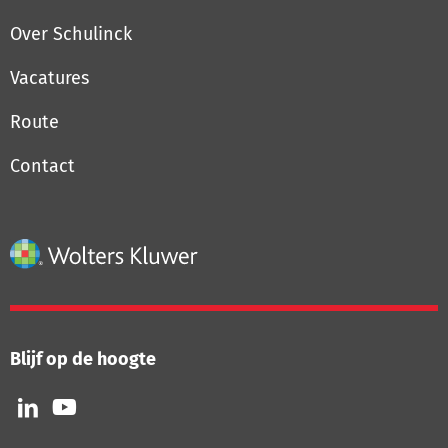
Over Schulinck
Vacatures
Route
Contact
Blijf op de hoogte
Volg
Volg
ons
ons
op
op