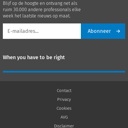
Blijf op de hoogte en ontvang net als
LinkedIn
Youtube
ruim 30.000 andere professionals elke
week het laatste nieuws op maat.
E-
Abonneer
mailadres
When you have to be right
Contact
Privacy
Cookies
AVG
Disclaimer