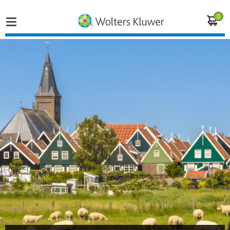
0
Home
Vakgebieden
Actueel
Producten
Opleidingen
Juridisch advies
Inloggen op de kennisbank