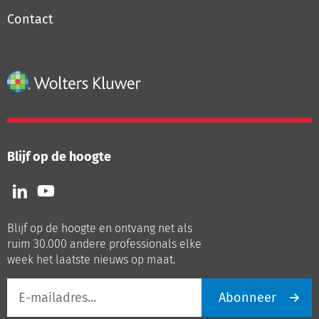
Contact
Blijf op de hoogte
Volg
Volg
ons
ons
op
op
Blijf op de hoogte en ontvang net als
LinkedIn
Youtube
ruim 30.000 andere professionals elke
week het laatste nieuws op maat.
E-
Abonneer
mailadres