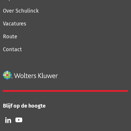
Over Schulinck
Vacatures
Route
Contact
Blijf op de hoogte
Volg
Volg
ons
ons
op
op