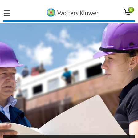
0
Home
Vakgebieden
Actueel
Producten
Opleidingen
Juridisch advies
Inloggen op de kennisbank