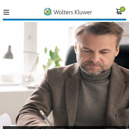
0
Home
Vakgebieden
Actueel
Producten
Opleidingen
Juridisch advies
Inloggen op de kennisbank