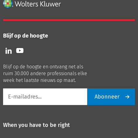
Blijf op de hoogte
Volg
Volg
ons
ons
op
op
Blijf op de hoogte en ontvang net als
LinkedIn
Youtube
ruim 30.000 andere professionals elke
week het laatste nieuws op maat.
E-
Abonneer
mailadres
When you have to be right