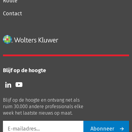
Route
Contact
Blijf op de hoogte
Volg
Volg
ons
ons
op
op
Blijf op de hoogte en ontvang net als
LinkedIn
Youtube
ruim 30.000 andere professionals elke
week het laatste nieuws op maat.
E-
Abonneer
mailadres