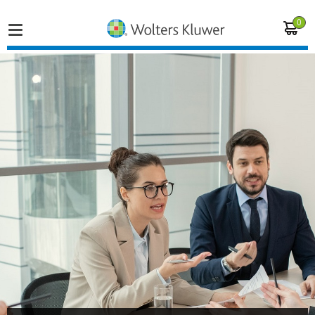
0
Home
Vakgebieden
Actueel
Producten
Opleidingen
Juridisch advies
Inloggen op de kennisbank