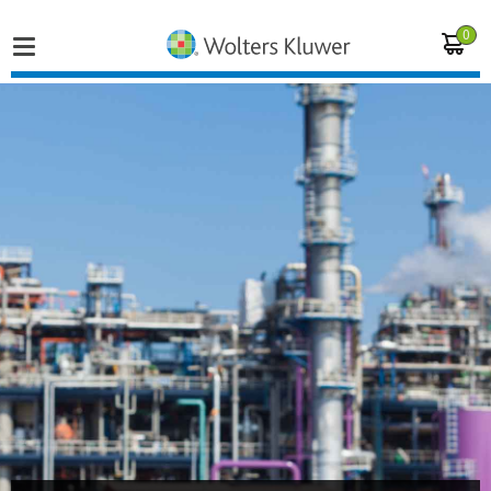
0
Home
Vakgebieden
Actueel
Producten
Opleidingen
Juridisch advies
Inloggen op de kennisbank