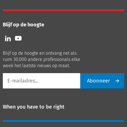
Blijf op de hoogte
Volg
Volg
ons
ons
op
op
Blijf op de hoogte en ontvang net als
LinkedIn
Youtube
ruim 30.000 andere professionals elke
week het laatste nieuws op maat.
E-
Abonneer
mailadres
When you have to be right